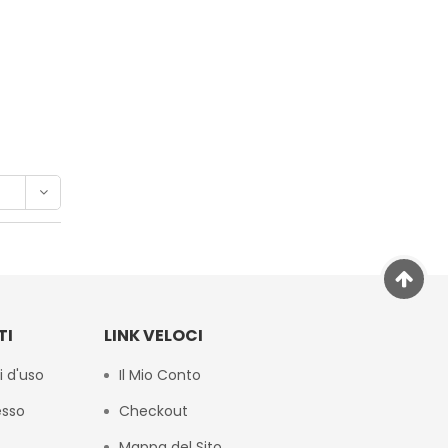
TI
LINK VELOCI
i d'uso
Il Mio Conto
esso
Checkout
Mappa del Sito