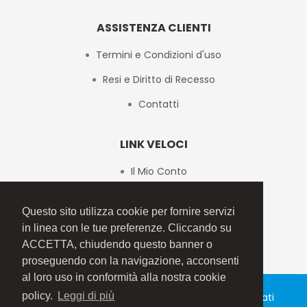
ASSISTENZA CLIENTI
Termini e Condizioni d'uso
Resi e Diritto di Recesso
Contatti
LINK VELOCI
Il Mio Conto
Checkout
Questo sito utilizza cookie per fornire servizi
Mappa del Sito
in linea con le tue preferenze. Cliccando su
ACCETTA, chiudendo questo banner o
proseguendo con la navigazione, acconsenti
al loro uso in conformità alla nostra cookie
policy.
Leggi di più
Copyright 2017 Dedem S.p.A. - Tutti i diritti riservati