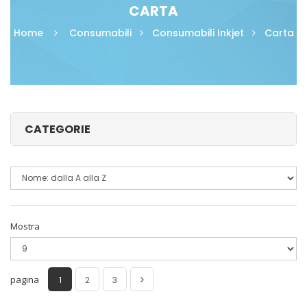
CARTA
Home
Consumabili
Consumabili Inkjet
Carta
CATEGORIE
Mostra
pagina
1
2
3