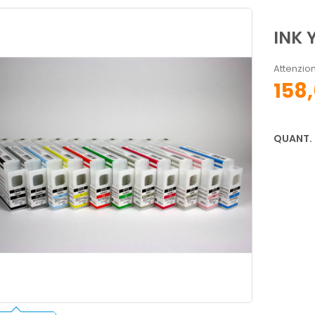
INK 
Attenzion
158
QUANT.