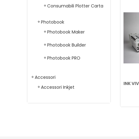
Consumabili Plotter Carta
Photobook
Photobook Maker
Photobook Builder
Photobook PRO
Accessori
L-D800
INK LIGHT MAGENTA SURELAB SL-
INK VI
Accessori Inkjet
D800